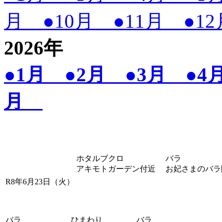
月
●10月
●11月
●1
2026
年
●1月
●2月
●3月
●
月
ホタルブクロ
バラ
アキモトガーデン付近
お妃さまのバラ
R8年6月23日（火）
バラ
ひまわり
バラ