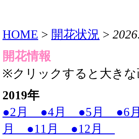
HOME
>
開花状況
>
202
開花情報
※クリックすると大きな
2019年
●2月
●4月
●5月
●
月
●11月
●12月